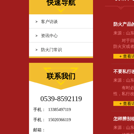
快速导航
客户访谈
防火产品
来源：山东久
资讯中心
对于
防火灾或
防火门常识
+ 查看
不要私行
联系我们
来源：山东久
有时
性，私行
0539-8592119
+ 查看
手机：
13385497119
怎样辨别
手机：
15020366119
来源：山东久
邮箱：