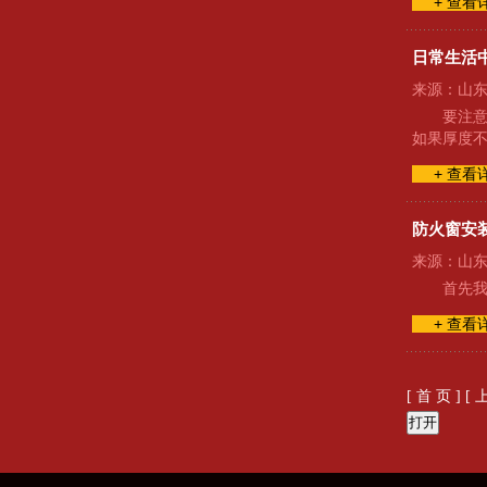
+ 查看
日常生活
来源：山东久
要注意
如果厚度不
+ 查看
防火窗安
来源：山东久
首先
+ 查看
[ 首 页 ]
[ 