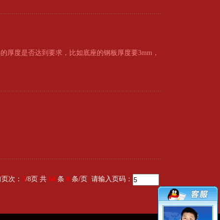
的厚度是否达到要求，比如底座的钢板厚度要3mm，
前页次：
5
/8页 共
64
条
8
条/页
请输入页码：